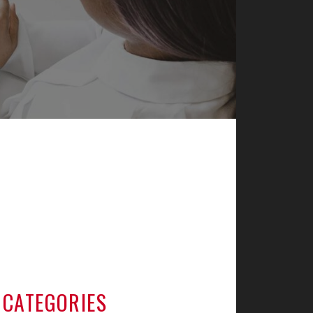
既
採
CATEGORIES